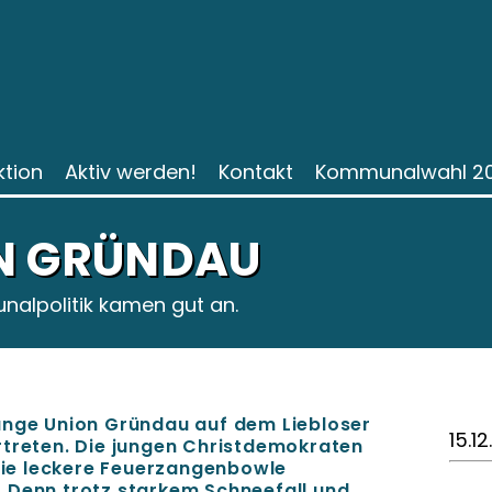
ktion
Aktiv werden!
Kontakt
Kommunalwahl 2
N GRÜNDAU
alpolitik kamen gut an.
unge Union Gründau auf dem Liebloser
15.12
rtreten. Die jungen Christdemokraten
 die leckere Feuerzangenbowle
 Denn trotz starkem Schneefall und