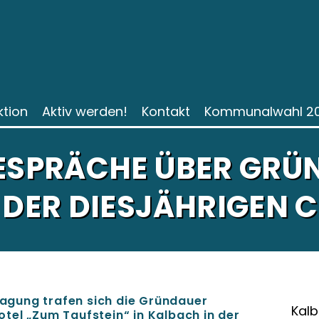
ktion
Aktiv werden!
Kontakt
Kommunalwahl 2
GESPRÄCHE ÜBER GRÜ
 DER DIESJÄHRIGEN 
rtagung trafen sich die Gründauer
Kalb
tel „Zum Taufstein“ in Kalbach in der