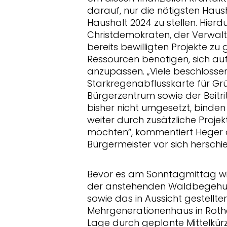
darauf, nur die nötigsten Ha
Haushalt 2024 zu stellen. Hier
Christdemokraten, der Verwal
bereits bewilligten Projekte z
Ressourcen benötigen, sich auf
anzupassen. „Viele beschlossen
Starkregenabflusskarte für G
Bürgerzentrum sowie der Beit
bisher nicht umgesetzt, binden
weiter durch zusätzliche Pro
möchten“, kommentiert Heger di
Bürgermeister vor sich herschie
Bevor es am Sonntagmittag w
der anstehenden Waldbegehu
sowie das in Aussicht gestell
Mehrgenerationenhaus in Rothe
Lage durch geplante Mittelkü