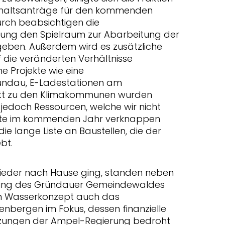
ushaltsanträge für den kommenden
durch beabsichtigen die
tung den Spielraum zur Abarbeitung der
u geben. Außerdem wird es zusätzliche
 die veränderten Verhältnisse
e Projekte wie eine
ründau, E-Ladestationen am
ritt zu den Klimakommunen wurden
 jedoch Ressourcen, welche wir nicht
jekte im kommenden Jahr verknappen
e lange Liste an Baustellen, die der
bt.
ieder nach Hause ging, standen neben
ng des Gründauer Gemeindewaldes
ten Wasserkonzept auch das
nbergen im Fokus, dessen finanzielle
rzungen der Ampel-Regierung bedroht