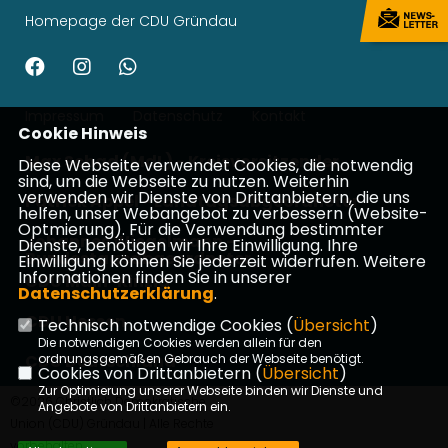
Homepage der CDU Gründau
Impressum
Datenschutz
Kontakt
Cookie Hinweis
Max Schad (MdL) - Kreisvorsitzender
Diese Webseite verwendet Cookies, die notwendig
sind, um die Webseite zu nutzen. Weiterhin
verwenden wir Dienste von Drittanbietern, die uns
Patrick Appel - Landtagsabgeordneter
helfen, unser Webangebot zu verbessern (Website-
Optmierung). Für die Verwendung bestimmter
Johannes Wiegelmann -
Dienste, benötigen wir Ihre Einwilligung. Ihre
Bundestagsabgeordneter
Einwilligung können Sie jederzeit widerrufen. Weitere
Informationen finden Sie in unserer
CDU Main-Kinzig
Datenschutzerklärung
.
CDU Hessen
Technisch notwendige Cookies (
Übersicht
)
Die notwendigen Cookies werden allein für den
CDU Deutschland
ordnungsgemäßen Gebrauch der Webseite benötigt.
Cookies von Drittanbietern (
Übersicht
)
Zur Optimierung unserer Webseite binden wir Dienste und
©2026 Christlich Demokratische
Angebote von Drittanbietern ein.
Union (CDU) Gründau | Alle Rechte
vorbehalten.