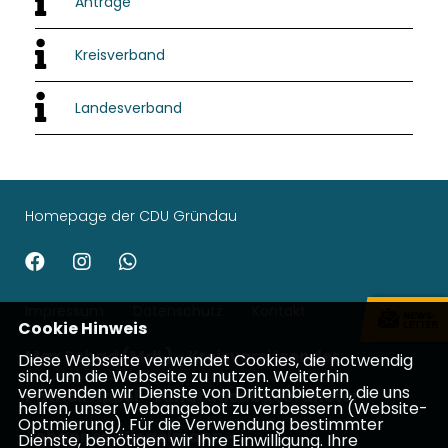
Anträge
Kreisverband
Landesverband
Homepage der CDU Gründau
Impressum
Datenschutz
Kontakt
Cookie Hinweis
Max Schad (MdL) - Kreisvorsitzender
Diese Webseite verwendet Cookies, die notwendig
sind, um die Webseite zu nutzen. Weiterhin
verwenden wir Dienste von Drittanbietern, die uns
Patrick Appel - Landtagsabgeordneter
helfen, unser Webangebot zu verbessern (Website-
Optmierung). Für die Verwendung bestimmter
Johannes Wiegelmann -
Dienste, benötigen wir Ihre Einwilligung. Ihre