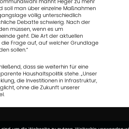
er Kommunalwahl mahnt Heger zu mehr
 und soll man über einzelne Maßnahmen
gangslage völlig unterschiedlich
chliche Debatte schwierig. Nach der
eden müssen, wenn es um
inde geht. Die Art der aktuellen
s die Frage auf, auf welcher Grundlage
en sollen.“
eßend, dass sie weiterhin für eine
arente Haushaltspolitik stehe. „Unser
cklung, die Investitionen in Infrastruktur,
licht, ohne die Zukunft unserer
el.