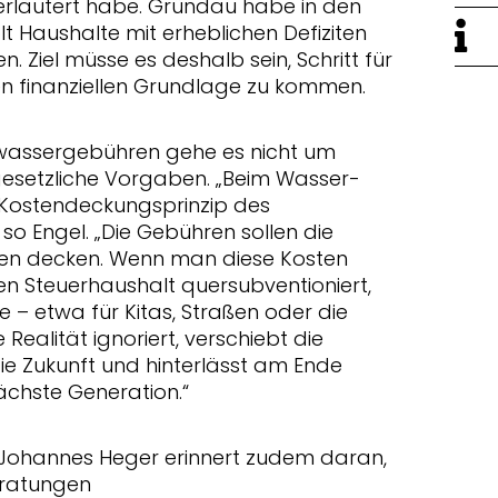
läutert habe. Gründau habe in den
 Haushalte mit erheblichen Defiziten
 Ziel müsse es deshalb sein, Schritt für
eren finanziellen Grundlage zu kommen.
wassergebühren gehe es nicht um
 gesetzliche Vorgaben. „Beim Wasser-
 Kostendeckungsprinzip des
 Engel. „Die Gebühren sollen die
ten decken. Wenn man diese Kosten
n Steuerhaushalt quersubventioniert,
e – etwa für Kitas, Straßen oder die
 Realität ignoriert, verschiebt die
 die Zukunft und hinterlässt am Ende
ächste Generation.“
 Johannes Heger erinnert zudem daran,
eratungen