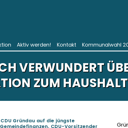
ktion
Aktiv werden!
Kontakt
Kommunalwahl 2
ICH VERWUNDERT ÜB
TION ZUM HAUSHALT
 CDU Gründau auf die jüngste
Grün
 Gemeindefinanzen. CDU-Vorsitzender