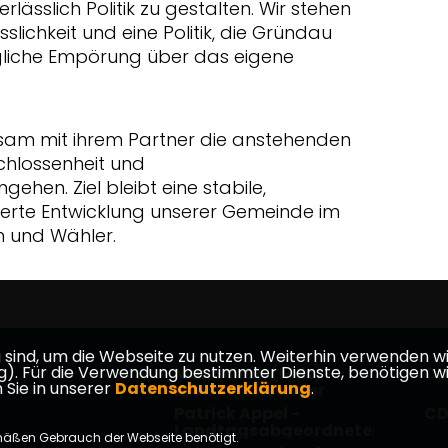
lässlich Politik zu gestalten. Wir stehen
slichkeit und eine Politik, die Gründau
ägliche Empörung über das eigene
am mit ihrem Partner die anstehenden
hlossenheit und
hen. Ziel bleibt eine stabile,
tierte Entwicklung unserer Gemeinde im
n und Wähler.
ind, um die Webseite zu nutzen. Weiterhin verwenden wir 
ür die Verwendung bestimmter Dienste, benötigen wir Ihr
Max Schad (MdL) -
CD
 Sie in unserer
Datenschutzerklärung
.
Kreisvorsitzender
Patrick Appel -
CD
Landtagsabgeordneter
mäßen Gebrauch der Webseite benötigt.