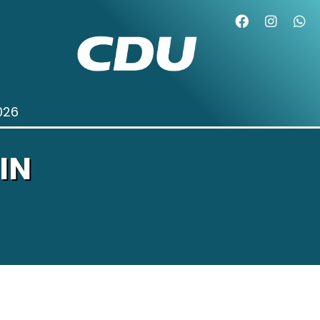
026
IN