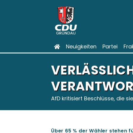
Neuigkeiten
Partei
Fra
VERLÄSSLIC
VERANTWOR
AfD kritisiert Beschlüsse, die s
Über 65 % der Wähler stehen fü