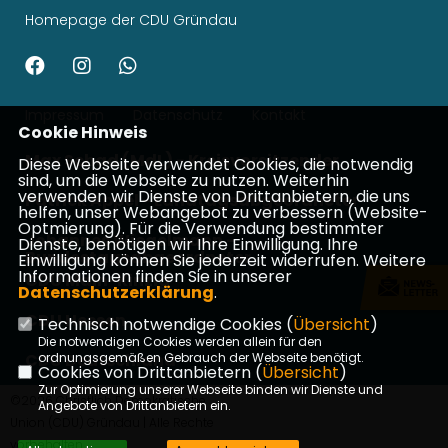
Homepage der CDU Gründau
Impressum
Datenschutz
Kontakt
Cookie Hinweis
Max Schad (MdL) - Kreisvorsitzender
Diese Webseite verwendet Cookies, die notwendig
sind, um die Webseite zu nutzen. Weiterhin
verwenden wir Dienste von Drittanbietern, die uns
Patrick Appel - Landtagsabgeordneter
helfen, unser Webangebot zu verbessern (Website-
Optmierung). Für die Verwendung bestimmter
Johannes Wiegelmann -
Dienste, benötigen wir Ihre Einwilligung. Ihre
Bundestagsabgeordneter
Einwilligung können Sie jederzeit widerrufen. Weitere
Informationen finden Sie in unserer
CDU Main-Kinzig
Datenschutzerklärung
.
CDU Hessen
Technisch notwendige Cookies (
Übersicht
)
Die notwendigen Cookies werden allein für den
CDU Deutschland
ordnungsgemäßen Gebrauch der Webseite benötigt.
Cookies von Drittanbietern (
Übersicht
)
Zur Optimierung unserer Webseite binden wir Dienste und
©2026 Christlich Demokratische
Angebote von Drittanbietern ein.
Union (CDU) Gründau | Alle Rechte
vorbehalten.