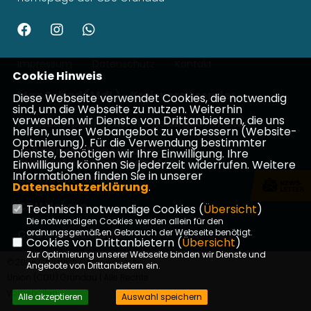
Impressum
Datenschutz
Kontakt
Cookie Hinweis
Max Schad (MdL) - Kreisvorsitzender
Diese Webseite verwendet Cookies, die notwendig
sind, um die Webseite zu nutzen. Weiterhin
verwenden wir Dienste von Drittanbietern, die uns
Patrick Appel - Landtagsabgeordneter
helfen, unser Webangebot zu verbessern (Website-
Optmierung). Für die Verwendung bestimmter
Johannes Wiegelmann -
Dienste, benötigen wir Ihre Einwilligung. Ihre
Bundestagsabgeordneter
Einwilligung können Sie jederzeit widerrufen. Weitere
Informationen finden Sie in unserer
CDU Main-Kinzig
Datenschutzerklärung
.
CDU Hessen
Technisch notwendige Cookies (
Übersicht
)
Die notwendigen Cookies werden allein für den
CDU Deutschland
ordnungsgemäßen Gebrauch der Webseite benötigt.
Cookies von Drittanbietern (
Übersicht
)
Zur Optimierung unserer Webseite binden wir Dienste und
©2026 Christlich Demokratische
Angebote von Drittanbietern ein.
Union (CDU) Gründau | Alle Rechte
vorbehalten.
Alle akzeptieren
Auswahl speichern