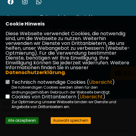
Impressum
Datenschutz
Kontakt
Cookie Hinweis
Max Schad (MdL) - Kreisvorsitzender
Diese Webseite verwendet Cookies, die notwendig
sind, um die Webseite zu nutzen. Weiterhin
Patrick Appel - Landtagsabgeordneter
verwenden wir Dienste von Drittanbietern, die uns
helfen, unser Webangebot zu verbessern (Website-
Optmierung). Für die Verwendung bestimmter
Johannes Wiegelmann -
Dienste, benötigen wir Ihre Einwilligung. Ihre
Bundestagsabgeordneter
Einwilligung können Sie jederzeit widerrufen. Weitere
CDU Main-Kinzig
Informationen finden Sie in unserer
Datenschutzerklärung
.
CDU Hessen
Technisch notwendige Cookies (
Übersicht
)
Die notwendigen Cookies werden allein für den
CDU Deutschland
ordnungsgemäßen Gebrauch der Webseite benötigt.
Cookies von Drittanbietern (
Übersicht
)
Zur Optimierung unserer Webseite binden wir Dienste und
©2026 Christlich Demokratische
Angebote von Drittanbietern ein.
Union (CDU) Gründau | Alle Rechte
vorbehalten.
Alle akzeptieren
Auswahl speichern
Realisation: Sharkness Media GmbH & Co. KG