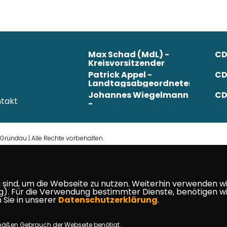
Max Schad (MdL) -
CD
Kreisvorsitzender
Patrick Appel -
CD
Landtagsabgeordneter
Johannes Wiegelmann
CD
takt
-
Bundestagsabgeordneter
ründau | Alle Rechte vorbehalten.
ind, um die Webseite zu nutzen. Weiterhin verwenden wir 
ür die Verwendung bestimmter Dienste, benötigen wir Ihr
 Sie in unserer
Datenschutzerklärung
.
mäßen Gebrauch der Webseite benötigt.