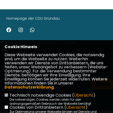
Homepage der CDU Gründau
Impressum
Datenschutz
Kontakt
Cookie Hinweis
Max Schad (MdL) - Kreisvorsitzender
Diese Webseite verwendet Cookies, die notwendig
sind, um die Webseite zu nutzen. Weiterhin
verwenden wir Dienste von Drittanbietern, die uns
Patrick Appel - Landtagsabgeordneter
helfen, unser Webangebot zu verbessern (Website-
Optmierung). Für die Verwendung bestimmter
Johannes Wiegelmann -
Dienste, benötigen wir Ihre Einwilligung. Ihre
Bundestagsabgeordneter
Einwilligung können Sie jederzeit widerrufen. Weitere
Informationen finden Sie in unserer
CDU Main-Kinzig
Datenschutzerklärung
.
CDU Hessen
Technisch notwendige Cookies (
Übersicht
)
Die notwendigen Cookies werden allein für den
CDU Deutschland
ordnungsgemäßen Gebrauch der Webseite benötigt.
Cookies von Drittanbietern (
Übersicht
)
Zur Optimierung unserer Webseite binden wir Dienste und