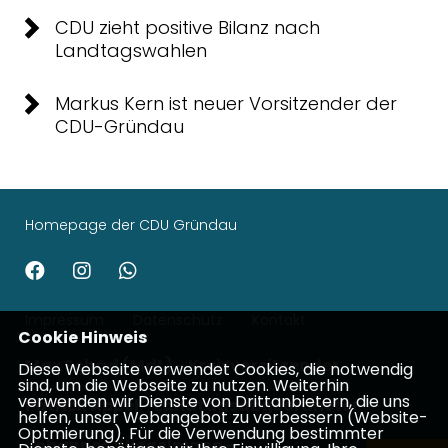
CDU zieht positive Bilanz nach
Landtagswahlen
Markus Kern ist neuer Vorsitzender der
CDU-Gründau
Homepage der CDU Gründau
Impressum
Datenschutz
Kontakt
Cookie Hinweis
Max Schad (MdL) - Kreisvorsitzender
Diese Webseite verwendet Cookies, die notwendig
sind, um die Webseite zu nutzen. Weiterhin
verwenden wir Dienste von Drittanbietern, die uns
Patrick Appel - Landtagsabgeordneter
helfen, unser Webangebot zu verbessern (Website-
Optmierung). Für die Verwendung bestimmter
Johannes Wiegelmann -